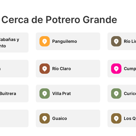
 Cerca de Potrero Grande
Cabañas y
Panguilemo
Río Li
nto
a
Río Claro
Cump
Buitrera
Villa Prat
Curic
Guaico
Los 