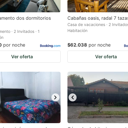
amento dos dormitorios
Cabañas oasis, radal 7 taza
Casa de vacaciones · 2 Invitados
Habitación
ento · 2 Invitados · 1
ón
0
por noche
$62.038
por noche
Ver oferta
Ver oferta