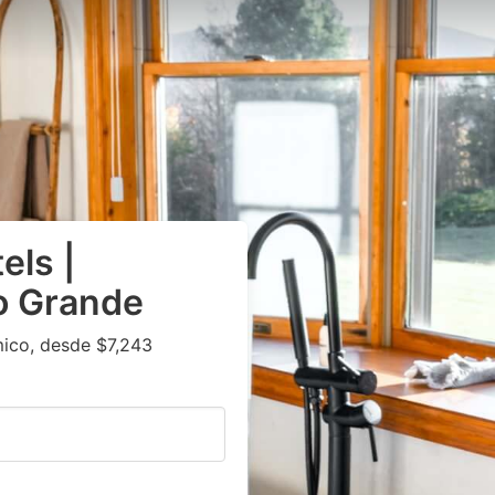
els |
o Grande
ico, desde $7,243