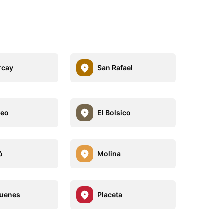
rcay
San Rafael
eo
El Bolsico
ó
Molina
Quenes
Placeta