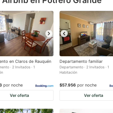
e Airbnb en Potrero Grande
estion
ark
ey
t
e
eyboard
ortcuts
ento en Claros de Rauquén
Departamento familiar
ento · 2 Invitados · 1
r
Departamento · 2 Invitados · 1
ón
Habitación
hanging
tes.
3
por noche
$57.956
por noche
Ver oferta
Ver oferta