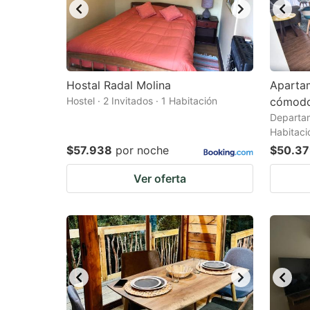
Hostal Radal Molina
Apartam
Hostel · 2 Invitados · 1 Habitación
cómod
Departam
Habitaci
$57.938
por noche
$50.3
Ver oferta