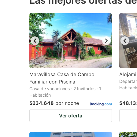
Las mejores ofertas d
question
qu
mark
m
key
k
to
to
get
ge
the
th
keyboard
k
shortcuts
sh
Maravillosa Casa de Campo
Alojami
Familiar con Piscina
for
Departam
fo
Habitaci
Casa de vacaciones · 2 Invitados · 1
changing
c
Habitación
dates.
da
$234.648
por noche
$48.13
Ver oferta