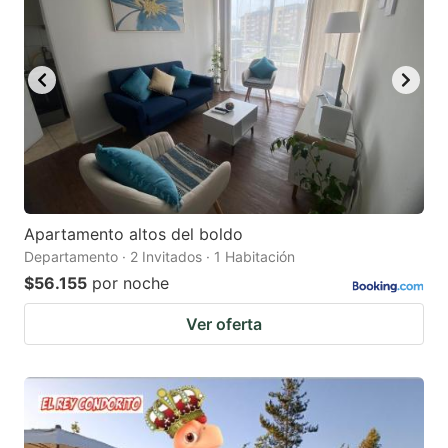
mark
mark
key
key
to
to
get
get
the
the
keyboard
keyboard
shortcuts
shortcuts
for
for
Apartamento altos del boldo
Departamento · 2 Invitados · 1 Habitación
changing
changing
$56.155
por noche
dates.
dates.
Ver oferta