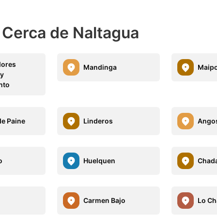
 Cerca de Naltagua
dores
Mandinga
Maip
 y
nto
de Paine
Linderos
Ango
o
Huelquen
Chad
Carmen Bajo
Lo C