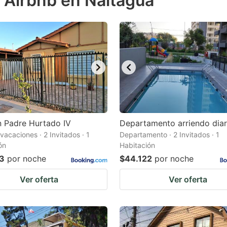
 Airbnb en Naltagua
estion
ark
ey
t
e
eyboard
ortcuts
 Padre Hurtado IV
Departamento arriendo diar
vacaciones · 2 Invitados · 1
r
Departamento · 2 Invitados · 1
ón
Habitación
hanging
3
por noche
$44.122
por noche
tes.
Ver oferta
Ver oferta