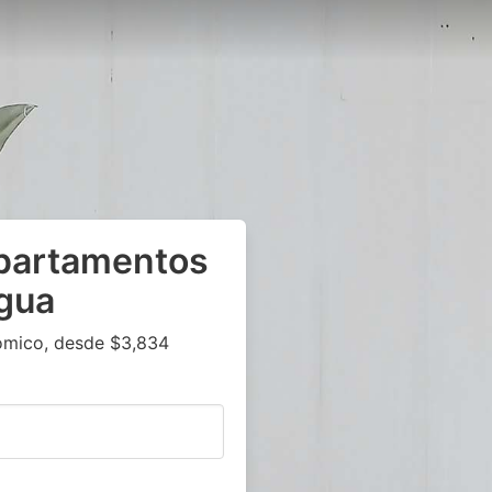
epartamentos
agua
ómico, desde $3,834