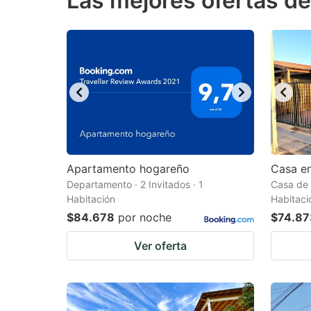
Las mejores ofertas de
question
qu
mark
m
key
k
to
to
get
ge
the
th
keyboard
k
shortcuts
sh
Apartamento hogareño
Casa en
Departamento · 2 Invitados · 1
for
Casa de 
fo
Habitación
Habitaci
changing
c
$84.678
por noche
$74.87
dates.
da
Ver oferta