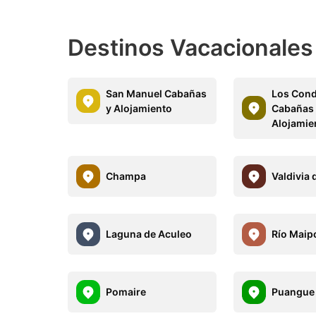
Destinos Vacacionales
San Manuel Cabañas
Los Con
y Alojamiento
Cabañas
Alojamie
Champa
Valdivia 
Laguna de Aculeo
Río Maip
Pomaire
Puangue