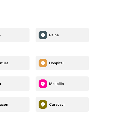
o
Paine
stura
Hospital
a
Melipilla
hacon
Curacavi