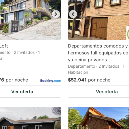
Loft
Departamentos comodos y
ento · 2 Invitados · 1
hermosos full equipados c
ón
y cocina privados
Departamento · 2 Invitados · 1
Habitación
76
por noche
$52.941
por noche
Ver oferta
Ver oferta