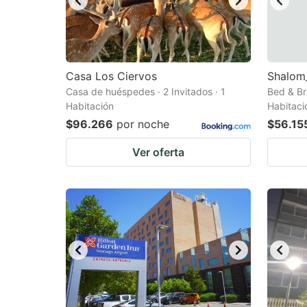
Casa Los Ciervos
Shalom
Casa de huéspedes · 2 Invitados · 1
Bed & Bre
Habitación
Habitaci
$96.266
por noche
$56.15
Ver oferta