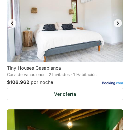
mark
mark
key
key
to
to
get
get
the
the
keyboard
keyboard
shortcuts
shortcuts
for
for
Tiny Houses Casablanca
Casa de vacaciones · 2 Invitados · 1 Habitación
changing
changing
$106.962
por noche
dates.
dates.
Ver oferta