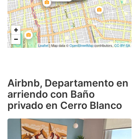
+
−
Leaflet
| Map data ©
OpenStreetMap
contributors,
CC-BY-SA
Airbnb, Departamento en
arriendo con Baño
privado en Cerro Blanco