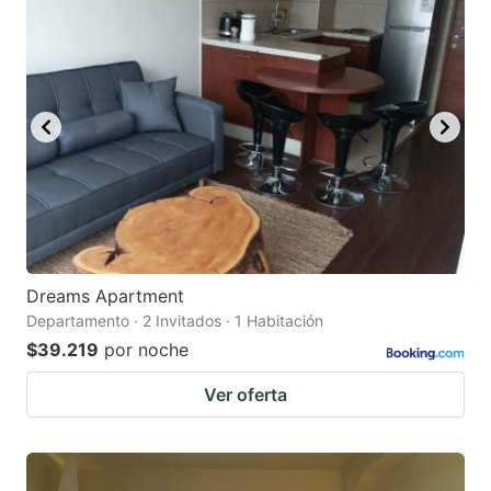
question
question
mark
mark
key
key
to
to
get
get
the
the
keyboard
keyboard
shortcuts
shortcuts
for
for
Dreams Apartment
Departamento · 2 Invitados · 1 Habitación
changing
changing
$39.219
por noche
dates.
dates.
Ver oferta