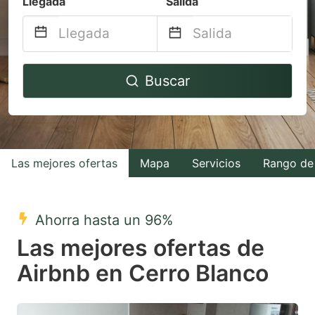
Llegada
Salida
Navigate
Navigate
Buscar
forward
backward
to
to
interact
interact
with
with
Las mejores ofertas
Mapa
Servicios
Rango de
the
the
calendar
calendar
and
and
Ahorra hasta un 96%
select
select
Las mejores ofertas de
a
a
Airbnb en Cerro Blanco
date.
date.
Press
Press
the
the