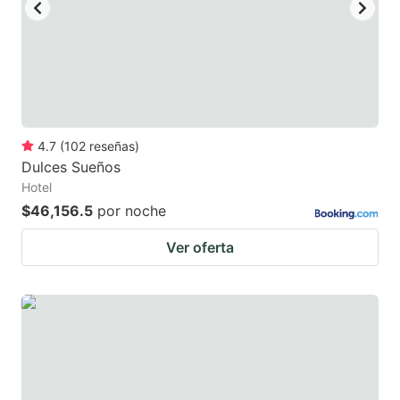
key
key
to
to
get
get
the
the
keyboard
keyboard
4.7
(
102
reseñas
)
shortcuts
shortcuts
Dulces Sueños
for
for
Hotel
changing
changing
$46,156.5
por noche
dates.
dates.
Ver oferta