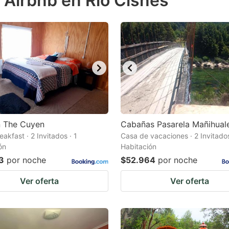
 Airbnb en Río Cisnes
estion
ark
ey
t
e
eyboard
ortcuts
n The Cuyen
Cabañas Pasarela Mañihual
akfast · 2 Invitados · 1
r
Casa de vacaciones · 2 Invitados
ón
Habitación
hanging
3
por noche
$52.964
por noche
tes.
Ver oferta
Ver oferta