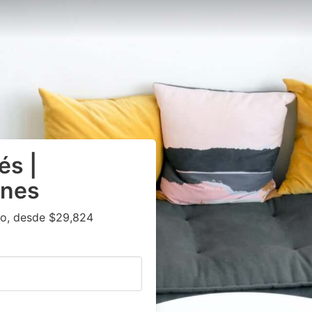
és |
snes
o, desde $29,824