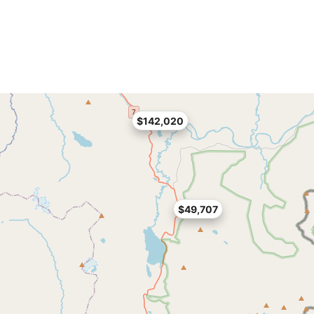
$142,020
$49,707