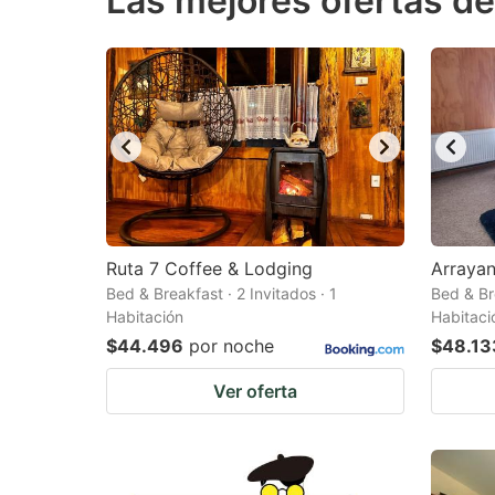
Las mejores ofertas de
question
qu
mark
m
key
k
to
to
get
ge
the
th
keyboard
k
shortcuts
sh
Ruta 7 Coffee & Lodging
Arraya
Bed & Breakfast · 2 Invitados · 1
for
Bed & Bre
fo
Habitación
Habitaci
changing
c
$44.496
por noche
$48.13
dates.
da
Ver oferta