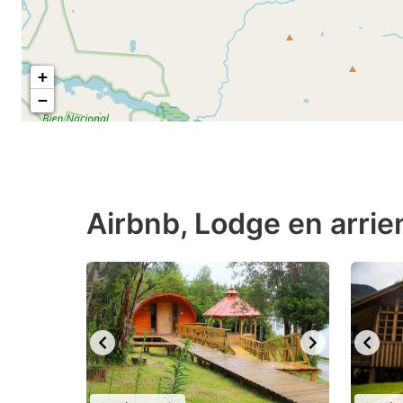
+
−
Airbnb, Lodge en arrie