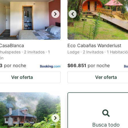
 CasaBlanca
Eco Cabañas Wanderlust
huéspedes · 2 Invitados · 1
Lodge · 2 Invitados · 1 Habitaci
ón
3
por noche
$66.851
por noche
Ver oferta
Ver oferta
Busca todo