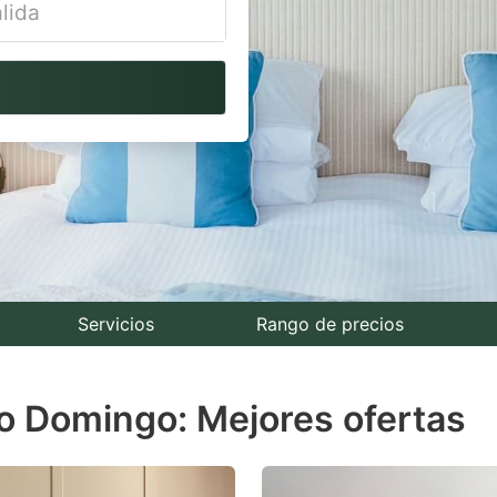
vigate
ackward
teract
th
e
lendar
nd
lect
Servicios
Rango de precios
te.
o Domingo: Mejores ofertas
ess
e
estion