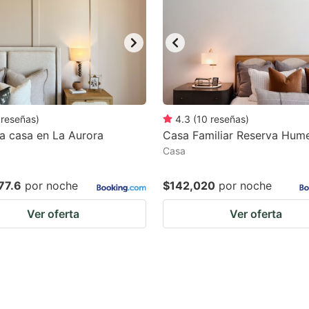
ark
ey
t
e
eyboard
reseñas
)
4.3
(
10
reseñas
)
ma casa en La Aurora
Casa Familiar Reserva Hum
ortcuts
Casa
r
hanging
77.6
por noche
$142,020
por noche
tes.
Ver oferta
Ver oferta