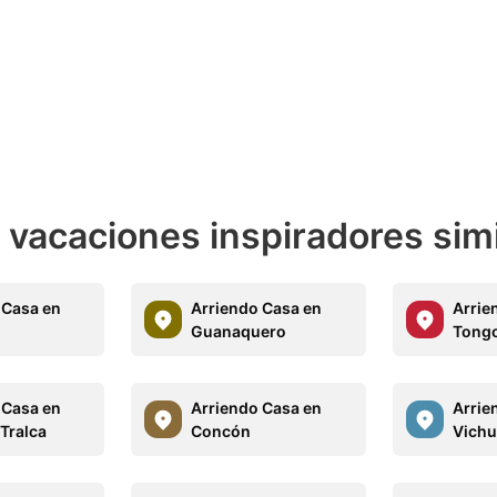
e vacaciones inspiradores sim
 Casa en
Arriendo Casa en
Arrie
Guanaquero
Tong
 Casa en
Arriendo Casa en
Arrie
 Tralca
Concón
Vich