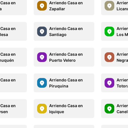
 Casa en
Arriendo Casa en
Arrie
a
Zapallar
Lican
 Casa en
Arriendo Casa en
Arrie
glesa
Santiago
Los M
 Casa en
Arriendo Casa en
Arrie
chuquén
Puerto Velero
Negr
 Casa en
Arriendo Casa en
Arrie
Piruquina
Totora
 Casa en
Arriendo Casa en
Arrie
ysen
Iquique
Caneli