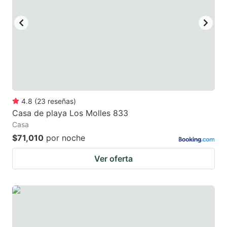
key
key
to
to
get
get
the
the
keyboard
keyboard
shortcuts
shortcuts
for
for
4.8
(
23
reseñas
)
Casa de playa Los Molles 833
changing
changing
Casa
dates.
dates.
$71,010
por noche
Ver oferta