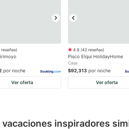
ark
ey
t
e
eyboard
reseñas
)
4.8
(
42
reseñas
)
irimoyo
Pisco Elqui HolidayHome
ortcuts
Casa
r
2
por noche
$92,313
por noche
hanging
Ver oferta
Ver oferta
tes.
e vacaciones inspiradores sim