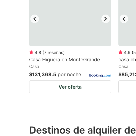
mark
m
key
k
to
to
get
ge
the
th
keyboard
k
4.8
(
7
reseñas
)
4.9
(
5
Casa Higuera en MonteGrande
casa ch
shortcuts
sh
Casa
Casa
for
fo
$131,368.5
por noche
$85,21
changing
c
Ver oferta
dates.
da
Destinos de alquiler d