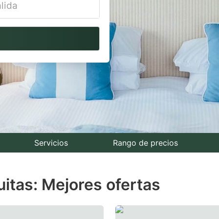
vigate
ackward
teract
th
e
lendar
nd
lect
Servicios
Rango de precios
te.
itas: Mejores ofertas
ess
e
estion