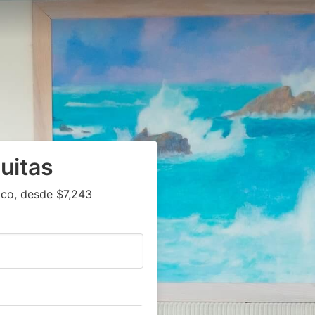
uitas
co, desde $7,243